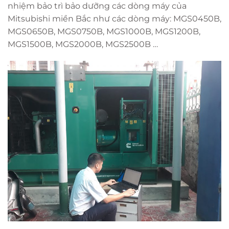
nhiệm bảo trì bảo dưỡng các dòng máy của
Mitsubishi miền Bắc như các dòng máy: MGS0450B,
MGS0650B, MGS0750B, MGS1000B, MGS1200B,
MGS1500B, MGS2000B, MGS2500B …