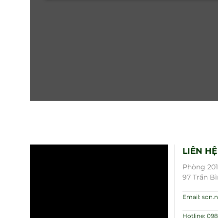
LIÊN HỆ
Phòng 201,
97 Trần Bì
Email: son
Hotline: 098