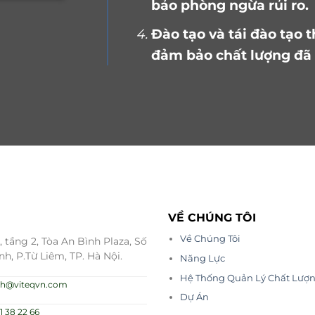
bảo phòng ngừa rủi ro.
Đào tạo và tái đào tạo 
đảm bảo chất lượng đã
VỀ CHÚNG TÔI
Về Chúng Tôi
 tầng 2, Tòa An Bình Plaza, Số
nh, P.Từ Liêm, TP. Hà Nội.
Năng Lực
Hệ Thống Quản Lý Chất Lượ
.nh@viteqvn.com
Dự Án
1 38 22 66