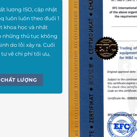
ất lượng ISO, cập nhật
eq luôn luôn theo đuổi 1
t khoa học và nhất
ỏ những thủ tục không
inh do lỗi xảy ra. Cuối
tư về chi phí tối ưu,
 CHẤT LƯỢNG