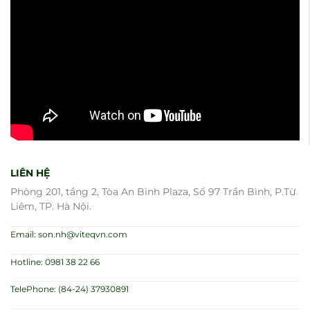
LIÊN HỆ
Phòng 201, tầng 2, Tòa An Bình Plaza, Số 97 Trần Bình, P.Từ
Liêm, TP. Hà Nội.
Email: son.nh@viteqvn.com
Hotline: 0981 38 22 66
TelePhone: (84-24) 37930891