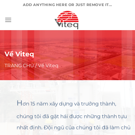
Chuyển
ADD ANYTHING HERE OR JUST REMOVE IT...
đến
nội
dung
Về Viteq
TRANG CHỦ
/ Về Viteq
H
ơn 15 năm xây dựng và trưởng thành,
chúng tôi đã gặt hái được những thành tựu
nhất định. Đội ngũ của chúng tôi đã làm chủ