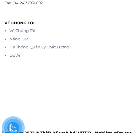
Fax: (84-24)37930892
VỀ CHÚNG TÔI
Về Chúng Tôi
Năng Lực
Hệ Thống Quản Lý Chất Lượng
Dự Án
Copyright 2022 © Thiết kế web bởi VITEQ - Nghiêm cấm sao