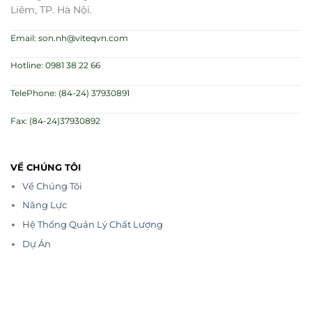
Liêm, TP. Hà Nội.
Email: son.nh@viteqvn.com
Hotline: 0981 38 22 66
TelePhone: (84-24) 37930891
Fax: (84-24)37930892
VỀ CHÚNG TÔI
Về Chúng Tôi
Năng Lực
Hệ Thống Quản Lý Chất Lượng
Dự Án