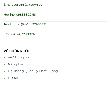
Email: son.nh@viteqvn.com
Hotline: 0981 38 22 66
TelePhone: (84-24) 37930891
Fax: (84-24)37930892
VỀ CHÚNG TÔI
Về Chúng Tôi
Năng Lực
Hệ Thống Quản Lý Chất Lượng
Dự Án