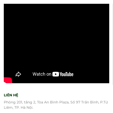
LIÊN HỆ
Phòng 201, tầng 2, Tòa An Bình Plaza, Số 97 Trần Bình, P.Từ
Liêm, TP. Hà Nội.