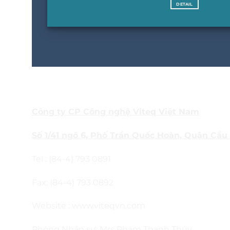
DETAIL
THÔNG TIN LIÊN HỆ PHÒNG
Công ty CP Công nghệ Viteq Việt Nam
Số 1/41 ngõ 6, Phố Trần Quốc Hoàn, Quận Cầu 
Tel : (84-4) 793 0891
Fax: (84-4) 793 0892
Website :
www.viteqvn.com
Phòng Nhân sự: Mrs Phạm Thanh Thủy