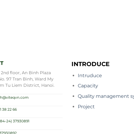
T
INTRODUCE
2nd floor, An Binh Plaza
Intruduce
No. 97 Tran Binh, Ward My
m Tu Liem District, Hanoi.
Capacity
Quality management s
.nh@viteqvn.com
Project
1 38 22 66
(84-24) 37930891
)37930892