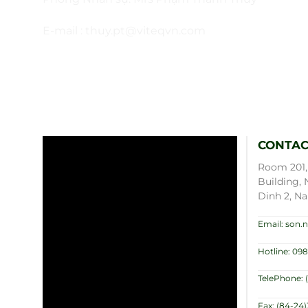
E-mail :
thuy.pt@viteqvn.com
CONTAC
Room 201, 
Building, 
Dinh 2, Na
Email: son
Hotline: 098
TelePhone: 
Fax: (84-24