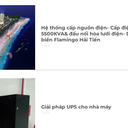
Hệ thống cấp nguồn điện- Cấp điệ
5500KVA& đấu nối hòa lưới điện- D
biển Flamingo Hải Tiến
Giải pháp UPS cho nhà máy