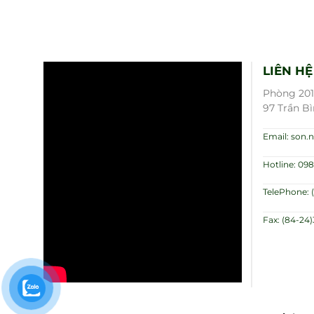
LIÊN HỆ
Phòng 201,
97 Trần Bì
Email: son
Hotline: 098
TelePhone: 
Fax: (84-24