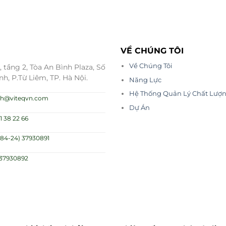
VỀ CHÚNG TÔI
Về Chúng Tôi
 tầng 2, Tòa An Bình Plaza, Số
nh, P.Từ Liêm, TP. Hà Nội.
Năng Lực
Hệ Thống Quản Lý Chất Lượ
.nh@viteqvn.com
Dự Án
1 38 22 66
(84-24) 37930891
)37930892