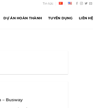
Tin tức
DỰ ÁN HOÀN THÀNH
TUYỂN DỤNG
LIÊN HỆ
n – Busway