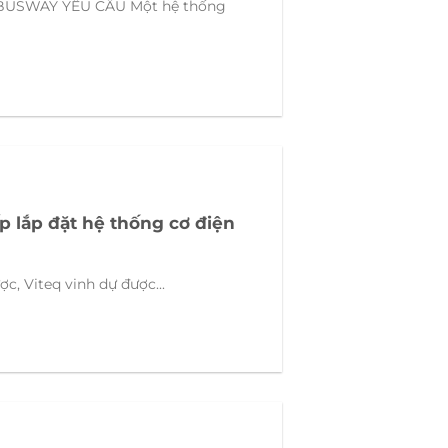
BUSWAY YÊU CẦU Một hệ thống
ấp lắp đặt hệ thống cơ điện
ợc, Viteq vinh dự được...