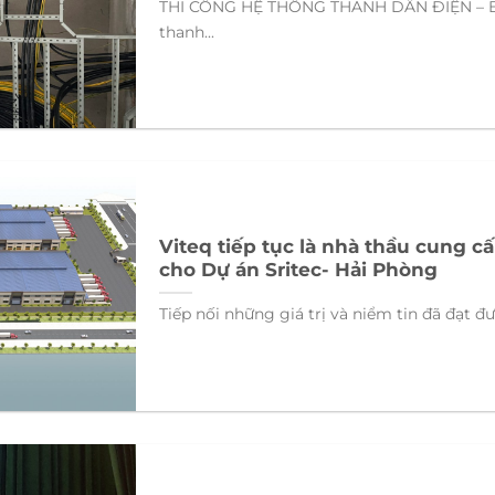
THI CÔNG HỆ THỐNG THANH DẪN ĐIỆN – 
thanh...
Viteq tiếp tục là nhà thầu cung c
cho Dự án Sritec- Hải Phòng
Tiếp nối những giá trị và niểm tin đã đạt đư