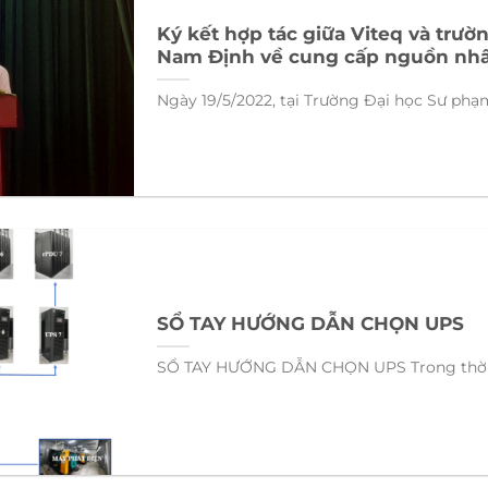
Ký kết hợp tác giữa Viteq và trư
Nam Định về cung cấp nguồn nhân
Ngày 19/5/2022, tại Trường Đại học Sư phạm
SỔ TAY HƯỚNG DẪN CHỌN UPS
SỔ TAY HƯỚNG DẪN CHỌN UPS Trong thời đại