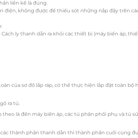
ần liền kề là đúng.
dẫn điện, không được để thiếu sót những nắp đậy trên cá
:
 Cách ly thanh dẫn ra khỏi các thiết bị (máy biến áp, thiế
àn của sơ đồ lắp ráp, có thể thực hiện lắp đặt toàn bộ 
gõ ra tủ.
p theo là đến máy biến áp, các tủ phân phối phụ và tủ s
ữa các thành phần thanh dẫn thì thành phần cuối cùng đ