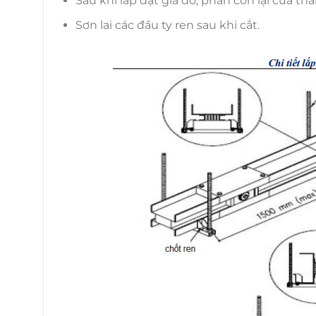
Sau khi lắp đặt giá đỡ, phần còn lại của t
Sơn lai các đầu ty ren sau khi cắt.