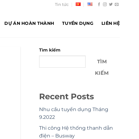
Tin tức
DỰ ÁN HOÀN THÀNH
TUYỂN DỤNG
LIÊN HỆ
Tìm kiếm
TÌM
KIẾM
Recent Posts
Nhu cầu tuyển dụng Tháng
9.2022
Thi công Hệ thống thanh dẫn
điện – Busway