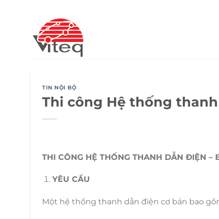
Chuyển
đến
nội
dung
TIN NỘI BỘ
Thi công Hệ thống thanh
THI CÔNG HỆ THỐNG THANH DẪN ĐIỆN –
YÊU CẦU
Một hệ thống thanh dẫn điện cơ bản bao gồm