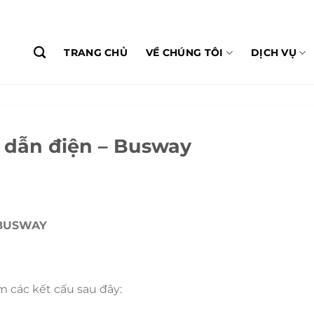
TRANG CHỦ
VỀ CHÚNG TÔI
DỊCH VỤ
 dẫn điện – Busway
 BUSWAY
 các kết cấu sau đây: