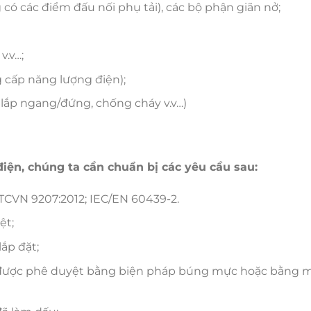
ó các điểm đấu nối phụ tải), các bộ phận giãn nở;
v.v…;
 cấp năng lượng điện);
 lắp ngang/đứng, chống cháy v.v…)
điện, chúng ta cần chuẩn bị các yêu cầu sau:
TCVN 9207:2012; IEC/EN 60439-2.
ệt;
ắp đặt;
 được phê duyệt bằng biện pháp búng mực hoặc bằng 