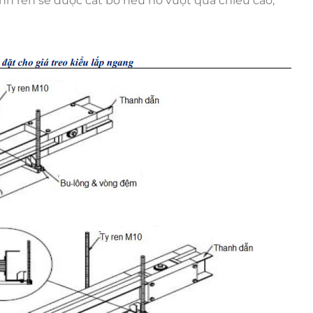
hanh ren sẽ được cắt bỏ nếu nó vượt quá chiều cao;