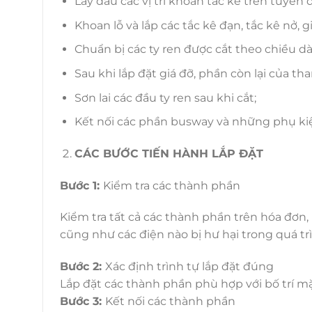
Lấy dấu các vị trí khoan tắc kê trên tuyến
Khoan lỗ và lắp các tắc kê đạn, tắc kê nở, gi
Chuẩn bị các ty ren được cắt theo chiều dài
Sau khi lắp đặt giá đỡ, phần còn lại của t
Sơn lai các đầu ty ren sau khi cắt;
Kết nối các phần busway và những phụ kiệ
CÁC BƯỚC TIẾN HÀNH LẮP ĐẶT
Bước 1:
Kiểm tra các thành phần
Kiểm tra tất cả các thành phần trên hóa đơn
cũng như các điện nào bị hư hại trong quá tr
Bước 2:
Xác định trình tự lắp đặt đúng
Lắp đặt các thành phần phù hợp với bố trí m
Bước 3:
Kết nối các thành phần