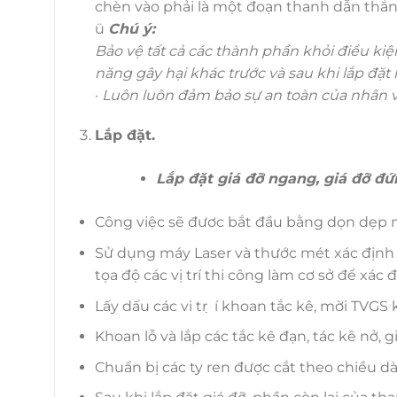
chèn vào phải là một đoạn thanh dẫn thẳn
ü
Chú ý:
Bảo vệ tất cả các thành phần khỏi điều kiệ
năng gây hại khác trước và sau khi lắp đặt
·
Luôn luôn đảm bảo sự an toàn của nhân vi
Lắp đặt.
Lắp đặt giá đỡ ngang, giá đỡ đứ
Công việc sẽ đươc bắt đầu bằng dọn dẹp m
Sử dụng máy Laser và thước mét xác định 
tọa độ các vị trí thi công làm cơ sở để xác 
Lấy dấu các vi tr ̣ í khoan tắc kê, mời TVG
Khoan lỗ và lắp các tắc kê đạn, tác kê nở, gi
Chuẩn bị các ty ren được cắt theo chiều dài