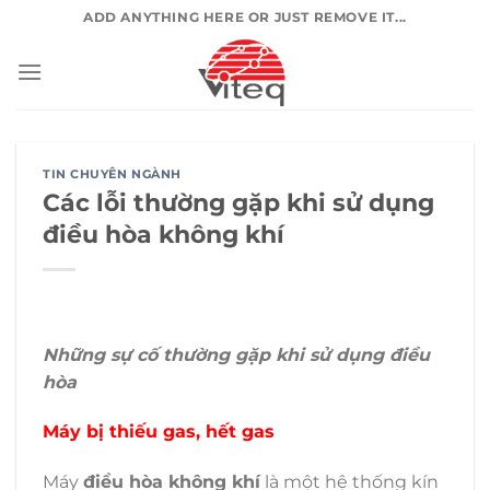
Chuyển
ADD ANYTHING HERE OR JUST REMOVE IT...
đến
nội
dung
TIN CHUYÊN NGÀNH
Các lỗi thường gặp khi sử dụng
điều hòa không khí
Những sự cố thường gặp khi sử dụng điều
hòa
Máy bị thiếu gas, hết gas
Máy
điều hòa không khí
là một hệ thống kín