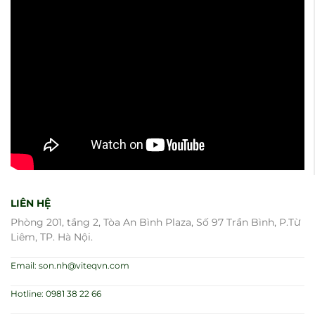
LIÊN HỆ
Phòng 201, tầng 2, Tòa An Bình Plaza, Số 97 Trần Bình, P.Từ
Liêm, TP. Hà Nội.
Email: son.nh@viteqvn.com
Hotline: 0981 38 22 66