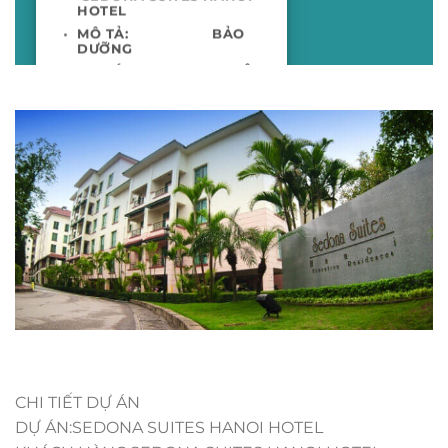
HOTEL
MÔ TẢ: BẢO
DƯỠNG
VỊ TRÍ: 96 TÔ
NGỌC VÂN, TÂY HỒ, HÀ
NỘI
THỜI GIAN: TỪ
2012 ĐẾN NAY
CHI TIẾT DỰ ÁN
DỰ ÁN:SEDONA SUITES HANOI HOTEL