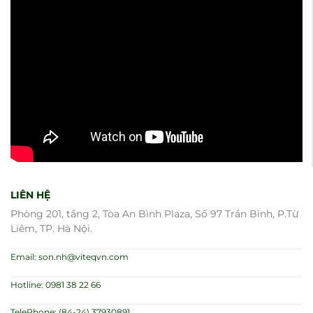
LIÊN HỆ
Phòng 201, tầng 2, Tòa An Bình Plaza, Số 97 Trần Bình, P.Từ
Liêm, TP. Hà Nội.
Email: son.nh@viteqvn.com
Hotline: 0981 38 22 66
TelePhone: (84-24) 37930891