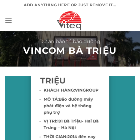
Chuyển
ADD ANYTHING HERE OR JUST REMOVE IT...
đến
nội
dung
Dự án bảo trì bảo dưỡng
VINCOM BÀ TRIỆU
VINCOM BÀ
TRIỆU
KHÁCH HÀNG:VINGROUP
MÔ TẢ:Bảo dưỡng máy
phát điện và hệ thống
phụ trợ
VỊ TRÍ:191 Bà Triệu- Hai Bà
Trưng – Hà Nội
THỜI GIAN:2014 đến nay