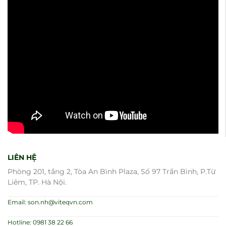
LIÊN HỆ
Phòng 201, tầng 2, Tòa An Bình Plaza, Số 97 Trần Bình, P.Từ
Liêm, TP. Hà Nội.
Email: son.nh@viteqvn.com
Hotline: 0981 38 22 66