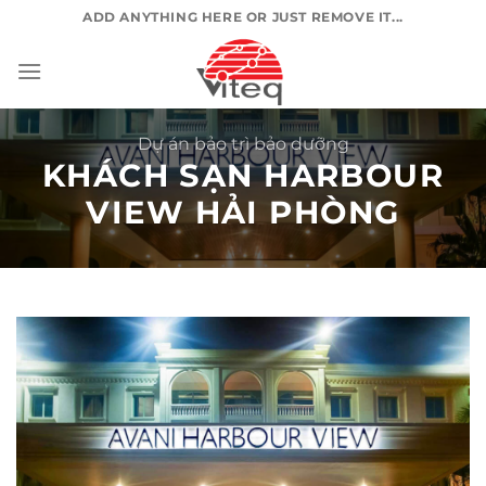
Chuyển
ADD ANYTHING HERE OR JUST REMOVE IT...
đến
nội
dung
Dự án bảo trì bảo dưỡng
KHÁCH SẠN HARBOUR
VIEW HẢI PHÒNG