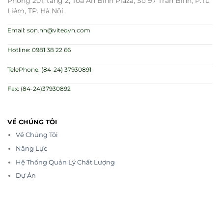
Phòng 201, tầng 2, Tòa An Bình Plaza, Số 97 Trần Bình, P.Từ
Liêm, TP. Hà Nội.
Email: son.nh@viteqvn.com
Hotline: 0981 38 22 66
TelePhone: (84-24) 37930891
Fax: (84-24)37930892
VỀ CHÚNG TÔI
Về Chúng Tôi
Năng Lực
Hệ Thống Quản Lý Chất Lượng
Dự Án