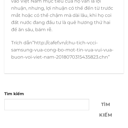
vào Việt Nam mục tiêu của họ vẫn là lợi
nhuận, nhưng, lợi nhuận có thể đến từ trước
mắt hoặc có thể chậm mà dài lâu, khi họ coi
đất nước đang đầu tư là quê hương thứ hai
để ăn sâu, bám rễ.
Trích dẫn”http://cafef.vn/chu-tich-vcci-
samsung-vua-cong-bo-mot-tin-vua-vui-vua-
buon-voi-viet-nam-2018070315435823.chn”
Tìm kiếm
TÌM
KIẾM