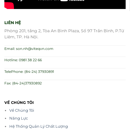
LIÊN HỆ
Phòng 201, tầng 2, Tòa An Bình Plaza, Số 97 Trần Bình, P.Từ
Liêm, TP. Hà Nội.
Email: son.nh@viteqvn.com
Hotline: 0981 38 22 66
TelePhone: (84-24) 37930891
Fax: (84-24)37930892
VỀ CHÚNG TÔI
Về Chúng Tôi
Năng Lực
Hệ Thống Quản Lý Chất Lượng