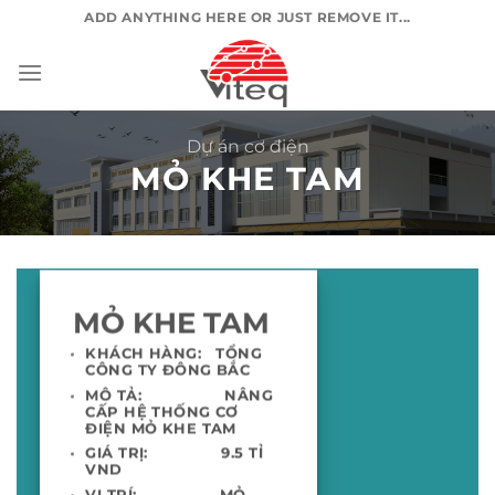
Chuyển
ADD ANYTHING HERE OR JUST REMOVE IT...
đến
nội
dung
Dự án cơ điện
MỎ KHE TAM
MỎ KHE TAM
KHÁCH HÀNG: TỔNG
CÔNG TY ĐÔNG BẮC
MÔ TẢ: NÂNG
CẤP HỆ THỐNG CƠ
ĐIỆN MỎ KHE TAM
GIÁ TRỊ: 9.5 TỈ
VND
VỊ TRÍ: MỎ