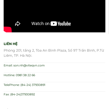
LIÊN HỆ
Phòng 201, tầng 2, Tòa An Bình Plaza, Số 97 Trần Bình, P.Từ
Liêm, TP. Hà Nội.
Email: son.nh@viteqvn.com
Hotline: 0981 38 22 66
TelePhone: (84-24) 37930891
Fax: (84-24)37930892