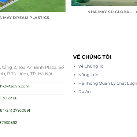
NHÀ MÁY SD GLOBAL –
À MÁY DREAM PLASTICS
VỀ CHÚNG TÔI
Về Chúng Tôi
 tầng 2, Tòa An Bình Plaza, Số
nh, P.Từ Liêm, TP. Hà Nội.
Năng Lực
Hệ Thống Quản Lý Chất Lượ
.nh@viteqvn.com
Dự Án
1 38 22 66
(84-24) 37930891
)37930892