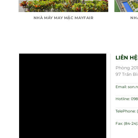
NAM
NHÀ MÁY MAY MẶC MAYFAIR
NH
LIÊN HỆ
Phòng 201,
97 Trần Bì
Email: son
Hotline: 098
TelePhone: 
Fax: (84-24