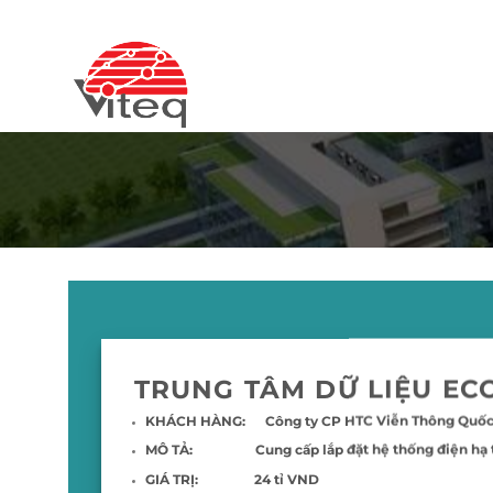
Chuyển
đến
nội
dung
TRUNG TÂM DỮ LIỆU EC
KHÁCH HÀNG:
Công ty CP HTC Viễn Thông Quốc
MÔ TẢ:
Cung cấp lắp đặt hệ thống điện hạ 
GIÁ TRỊ:
24 tỉ VND