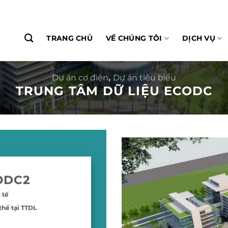
TRANG CHỦ
VỀ CHÚNG TÔI
DỊCH VỤ
Dự án cơ điện
,
Dự án tiêu biểu
TRUNG TÂM DỮ LIỆU ECODC
ODC2
 tế
thế tại TTDL