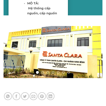
MÔ TẢ:
Hệ thống cấp
nguồn, cấp nguồn
hạ thế, chiếu sáng,
Máy phát, điều hòa
GIÁ TRỊ:
18
tỉ VND
VỊ TRÍ:
KCN GIÁN KHẨU,
Gia Viễn , Ninh Bình
THỜI GIAN:
2023