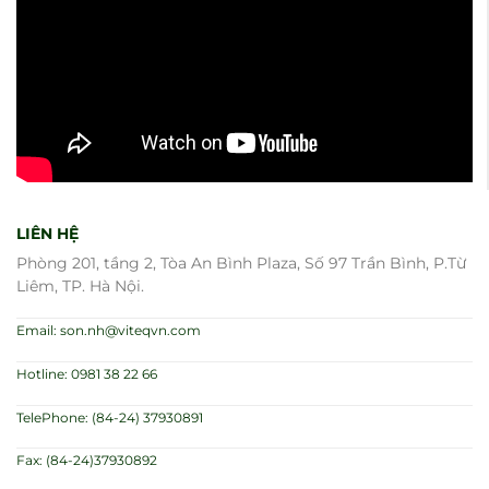
LIÊN HỆ
Phòng 201, tầng 2, Tòa An Bình Plaza, Số 97 Trần Bình, P.Từ
Liêm, TP. Hà Nội.
Email: son.nh@viteqvn.com
Hotline: 0981 38 22 66
TelePhone: (84-24) 37930891
Fax: (84-24)37930892