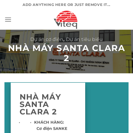
Chuyển
ADD ANYTHING HERE OR JUST REMOVE IT...
đến
nội
dung
Dự án cơ điện
,
Dự án tiêu biểu
NHÀ MÁY SANTA CLARA
2
NHÀ MÁY
SANTA
CLARA 2
KHÁCH HÀNG:
Cơ điện SANKE